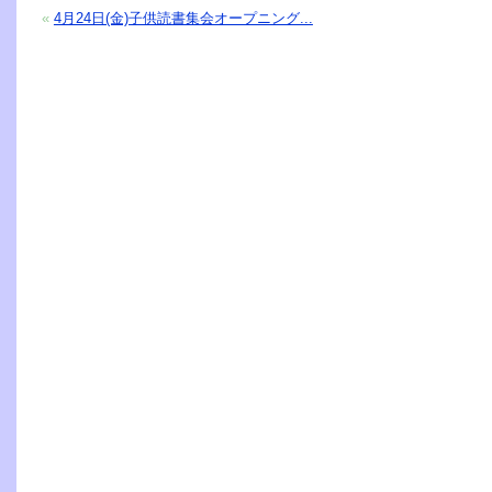
«
4月24日(金)子供読書集会オープニング...