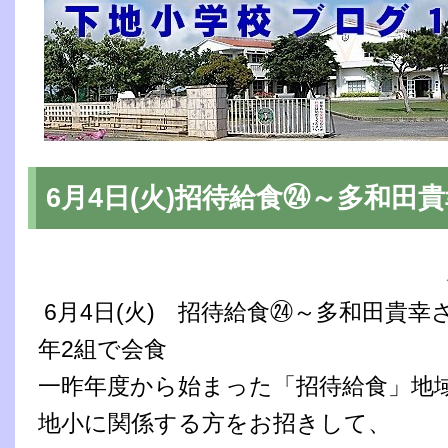
6月4日(火)招待給食㉔～多和田
6月4日(火) 招待給食㉔～多和田貴幸
年2組で会食
一昨年度から始まった「招待給食」地
地小に関係する方をお招きして、