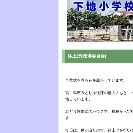
鉢上げ(栽培委員会)
卒業式を彩る花を栽培しています。
宮古島市みどり推進課の協力のもと、
培しています。
みどり推進課のハウスで、播種から定
す。
今日は、芽が出たので、鉢上げを行い