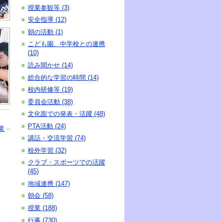
授業参観等 (3)
■
安全指導 (12)
■
朝の活動 (1)
■
こども園、中学校との連携
■
(10)
読み聞かせ (14)
■
総合的な学習の時間 (14)
■
校内研修等 (19)
■
委員会活動 (38)
■
文化面での発表・活躍 (48)
■
PTA活動 (24)
■
業
»
講話・交流学習 (74)
■
校外学習 (32)
■
クラブ・スポーツでの活躍
■
(45)
地域連携 (147)
■
朝会 (58)
■
授業 (188)
■
行事 (730)
■