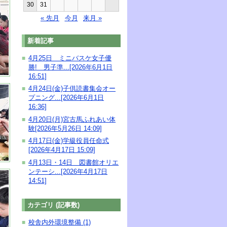
30
31
« 先月
今月
来月 »
新着記事
4月25日 ミニバスケ女子優
■
勝! 男子準...[2026年6月1日
16:51]
4月24日(金)子供読書集会オー
■
プニング...[2026年6月1日
16:36]
4月20日(月)宮古馬ふれあい体
■
験[2026年5月26日 14:09]
4月17日(金)学級役員任命式
■
[2026年4月17日 15:09]
4月13日・14日 図書館オリエ
■
ンテーシ...[2026年4月17日
14:51]
カテゴリ (記事数)
校舎内外環境整備 (1)
■