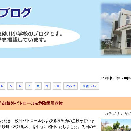
173件中、1件～10件
4
5
6
7
8
9
10
次へ »
最後へ »»
守る!校外パトロール&危険箇所点検
カテゴリ： そ
いただき、校外パトロールおよび危険箇所の点検を行いま
「砂川・友利地区」を中心に巡回いたしました。先日の台