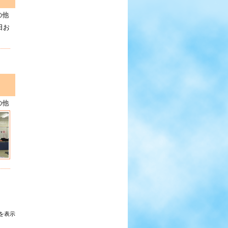
の他
日お
の他
を表示