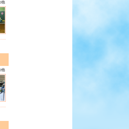
の他
の他