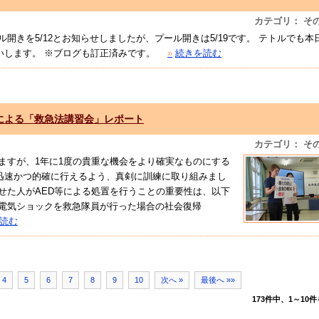
カテゴリ： そ
きを5/12とお知らせしましたが、プール開きは5/19です。 テトルでも本
いします。 ※ブログも訂正済みです。
»
続きを読む
による「救急法講習会」レポート
カテゴリ： そ
ますが、1年に1度の貴重な機会をより確実なものにする
迅速かつ的確に行えるよう、真剣に訓練に取り組みまし
せた人がAED等による処置を行うことの重要性は、以下
〇電気ショックを救急隊員が行った場合の社会復帰
読む
4
5
6
7
8
9
10
次へ »
最後へ »»
173件中、1～10件