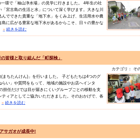
習の一環で「袖山浄水場」の見学に行きました。 4年生の社
い「宮古島の生活と水」について深く学びます。大きな川
込んでできた貴重な「地下水」をくみ上げ、生活用水や農
は島に広がる豊富な地下水があるからこそ、日々の豊かな
»
続きを読む
者の皆様と取り組んだ「町探検」
カテゴリ： そ
(まちたんけん)」を行いました。 子どもたちは4つのグ
ねらい」や質問をもって、地域の施設やお店へインタ
率の担任だけでは目が届きにくいグループごとの移動を支
ンティアとしてご協力いただきました。そのおかげで、各
»
続きを読む
アサガオが成長中!