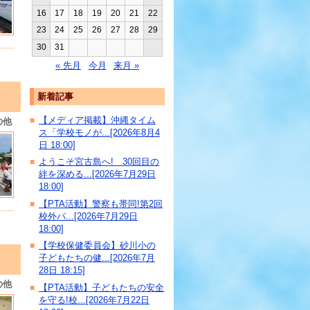
16
17
18
19
20
21
22
23
24
25
26
27
28
29
30
31
« 先月
今月
来月 »
新着記事
【メディア掲載】沖縄タイム
■
の他
ス「学校モノが...[2026年8月4
日 18:00]
ようこそ宮古島へ! 30回目の
■
絆を深める...[2026年7月29日
18:00]
【PTA活動】警察も帯同!第2回
■
校外パ...[2026年7月29日
18:00]
【学校保健委員会】砂川小の
■
子どもたちの健...[2026年7月
28日 18:15]
の他
【PTA活動】子どもたちの安全
■
を守る!校...[2026年7月22日