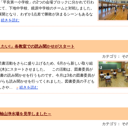
「平良第一小学校」の2つの会場ブロックに分かれて行わ
場にて、下地中学校、鏡原中学校のチームと対戦しました。
開となり、わずか1点差で勝敗が決まるシーンもあるな
続きを読む
たい!」各教室での読み聞かせがスタート
カテゴリ： そ
書活動をさらに盛り上げるため、6月から新しい取り組
日(木)にスタートさせました。 この活動は、図書委員が
童書の読み聞かせを行うものです。今月は3名の図書委員が
がらも読み聞かせを行ってくれました。図書委員の子ども
や...
»
続きを読む
～袖山浄水場を見学しました～
カテゴリ： そ