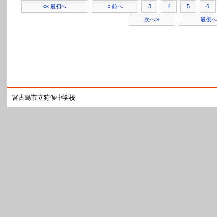
«« 最初へ
« 前へ
3
4
5
6
次へ »
最後へ 
宮古島市立狩俣中学校