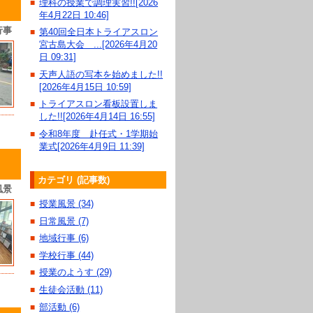
理科の授業で調理実習!![2026
■
年4月22日 10:46]
行事
第40回全日本トライアスロン
■
宮古島大会 ...[2026年4月20
日 09:31]
天声人語の写本を始めました!!
■
[2026年4月15日 10:59]
トライアスロン看板設置しま
■
した!![2026年4月14日 16:55]
令和8年度 赴任式・1学期始
■
業式[2026年4月9日 11:39]
カテゴリ (記事数)
風景
授業風景 (34)
■
日常風景 (7)
■
地域行事 (6)
■
学校行事 (44)
■
授業のようす (29)
■
生徒会活動 (11)
■
部活動 (6)
■