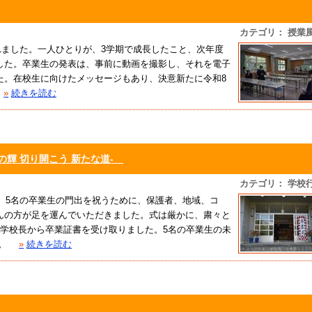
カテゴリ： 授業
われました。一人ひとりが、3学期で成長したこと、次年度
した。卒業生の発表は、事前に動画を撮影し、それを電子
た。在校生に向けたメッセージもあり、決意新たに令和8
»
続きを読む
の輝 切り開こう 新たな道-
カテゴリ： 学校
た。5名の卒業生の門出を祝うために、保護者、地域、コ
んの方が足を運んでいただきました。式は厳かに、粛々と
、学校長から卒業証書を受け取りました。5名の卒業生の未
す。
»
続きを読む