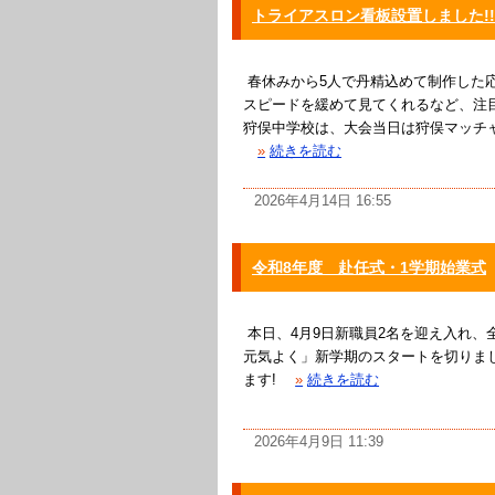
トライアスロン看板設置しました!!
春休みから5人で丹精込めて制作した
スピードを緩めて見てくれるなど、注
狩俣中学校は、大会当日は狩俣マッチ
»
続きを読む
2026年4月14日 16:55
令和8年度 赴任式・1学期始業式
本日、4月9日新職員2名を迎え入れ、
元気よく」新学期のスタートを切りま
ます!
»
続きを読む
2026年4月9日 11:39