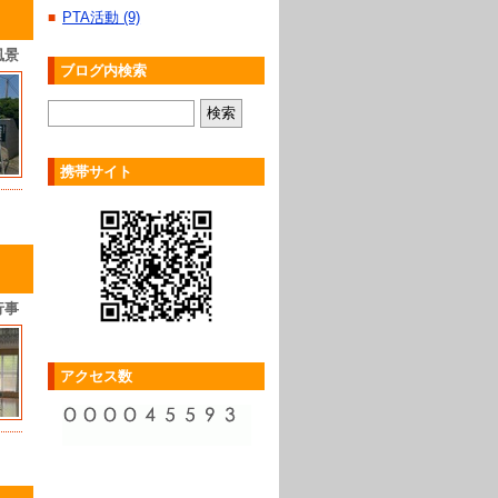
PTA活動 (9)
■
風景
ブログ内検索
携帯サイト
行事
アクセス数