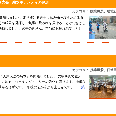
島大会 給水ボランティア参加
カテゴリ： 授業風景、地域
参加しました。走り抜ける選手に飲み物を渡すため体育
その成果を発揮し、無事に飲み物を届けることができまし
感動しました。選手の皆さん、本当にお疲れ様でした!
カテゴリ： 授業風景、日常
「天声人語の写本」を開始しました。 文字を見て覚え、
力に加え、ワーキングメモリーの強化も図ります。地道な
繋がるはずです。1年後の姿が今から楽しみです。
»
続