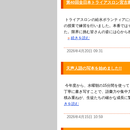
第40回全日本トライアスロン宮古
トライアスロンの給水ボランティアに
の授業で練習を行いました。本番では
た。限界に挑む皆さんの姿には心から
»
続きを読む
2026年4月20日 09:31
天声人語の写本を始めました!!
今年度から、水曜朝の15分間を使って
丁寧に書き写すことで、語彙力や集中
積み重ねが、生徒たちの確かな成長に
きを読む
2026年4月15日 10:59