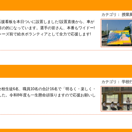
カテゴリ： 授業
応援看板を本日ついに設置しました!設置直後から、車が
目の的になっています。選手の皆さん、本番もワイドー!
ャーズ前で給水ボランティアとして全力で応援します!
カテゴリ： 学校
全校生徒6名、職員10名の合計16名で「明るく・楽しく・
した。令和8年度も一生懸命頑張りますので応援お願いし