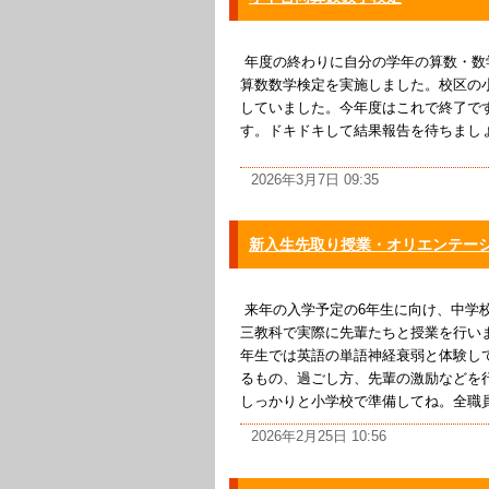
年度の終わりに自分の学年の算数・数
算数数学検定を実施しました。校区の
していました。今年度はこれで終了で
す。ドキドキして結果報告を待ちまし
2026年3月7日 09:35
新入生先取り授業・オリエンテー
来年の入学予定の6年生に向け、中学
三教科で実際に先輩たちと授業を行い
年生では英語の単語神経衰弱と体験し
るもの、過ごし方、先輩の激励などを
しっかりと小学校で準備してね。全職員、
2026年2月25日 10:56