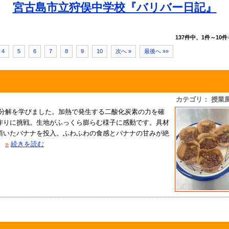
宮古島市立狩俣中学校『バリバー日記』
137件中、1件～10件
4
5
6
7
8
9
10
次へ »
最後へ »»
カテゴリ： 授業
分解を学びました。加熱で発生する二酸化炭素の力を確
作りに挑戦。生地がふっくら膨らむ様子に感動です。具材
頂いたバナナを投入。ふわふわの食感とバナナの甘みが絶
»
続きを読む