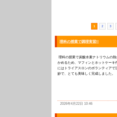
1
2
3
理科の授業で調理実習!!
理科の授業で炭酸水素ナトリウムの熱
かめるため、マフィンとホットケーキ
にはトライアスロンのボランティアで
妙で、とても美味しく完成しました。
2026年4月22日 10:46