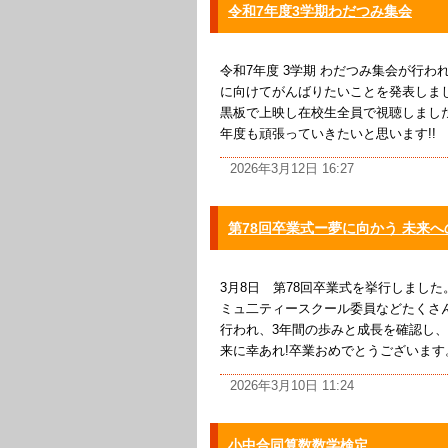
令和7年度3学期わだつみ集会
令和7年度 3学期 わだつみ集会が行
に向けてがんばりたいことを発表しま
黒板で上映し在校生全員で視聴しまし
年度も頑張っていきたいと思います!!
2026年3月12日 16:27
第78回卒業式ー夢に向かう 未来へ
3月8日 第78回卒業式を挙行しまし
ミュ二ティースクール委員などたくさ
行われ、3年間の歩みと成長を確認し
来に幸あれ!卒業おめでとうございま
2026年3月10日 11:24
小中合同算数数学検定