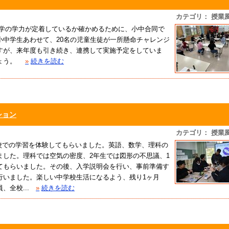
カテゴリ： 授業
学の学力が定着しているか確かめるために、小中合同で
小中学生あわせて、20名の児童生徒が一所懸命チャレンジ
すが、来年度も引き続き、連携して実施予定をしていま
ょう。
»
続きを読む
ション
カテゴリ： 授業
校での学習を体験してもらいました。英語、数学、理科の
ました。理科では空気の密度、2年生では図形の不思議、1
てもらいました。その後、入学説明会を行い、事前準備す
行いました。楽しい中学校生活になるよう、残り1ヶ月
全校...
»
続きを読む