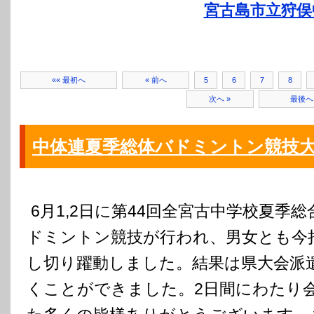
宮古島市立狩俣
«« 最初へ
« 前へ
5
6
7
8
次へ »
最後へ 
中体連夏季総体バドミントン競技
6月1,2日に第44回全宮古中学校夏季
ドミントン競技が行われ、男女とも今
し切り躍動しました。結果は県大会派
くことができました。2日間にわたり