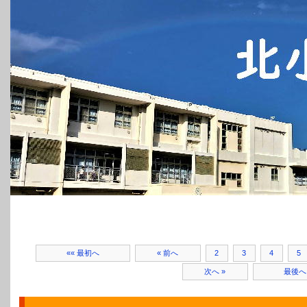
«« 最初へ
« 前へ
2
3
4
5
次へ »
最後へ 