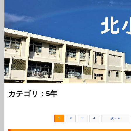
カテゴリ：5年
1
2
3
4
次へ »