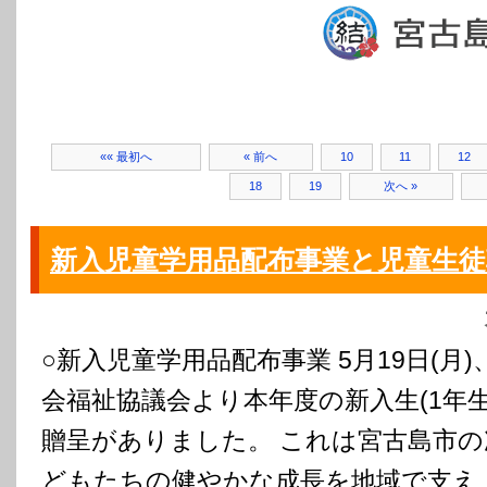
«« 最初へ
« 前へ
10
11
12
18
19
次へ »
新入児童学用品配布事業と児童生徒
○新入児童学用品配布事業 5月19日(月)
会福祉協議会より本年度の新入生(1年
贈呈がありました。 これは宮古島市
どもたちの健やかな成長を地域で支え