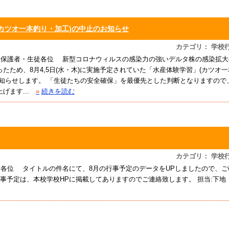
カツオ一本釣り・加工)の中止のお知らせ
カテゴリ： 学校
校 保護者・生徒各位 新型コロナウィルスの感染力の強いデルタ株の感染拡大
たため、8月4,5日(水・木)に実施予定されていた「水産体験学習」(カツオ一
知らせします。 「生徒たちの安全確保」を最優先とした判断となりますので
ます...
»
続きを読む
カテゴリ： 学校
者各位 タイトルの件名にて、8月の行事予定のデータをUPしましたので、ご
事予定は、本校学校HPに掲載してありますのでご連絡致します。 担当:下地