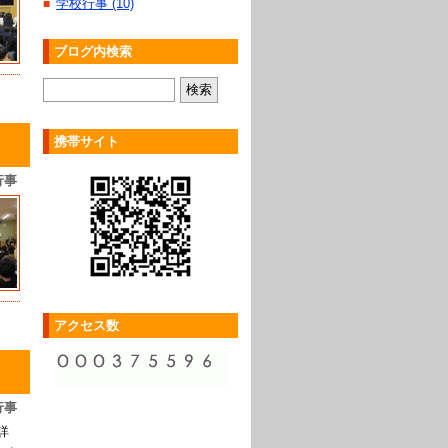
学校行事 (10)
■
ブログ内検索
携帯サイト
行事
アクセス数
行事
詳