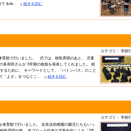
nb...
»
続きを読む
カテゴリ： 学校
式を体育館で行いました。 式では、校歌斉唱のあと、 児童
年の多和田さんが 3学期の抱負を発表してくれました。 校
するために、 キーワードとして、「バトンパス」のこと
「よさ」をつなぐこ...
»
続きを読む
カテゴリ： 学校
終業式を体育館で行いました。 佐良浜幼稚園の園児たちもいっ
校歌斉唱の後、 各ブロック代表の児童生徒による「2学