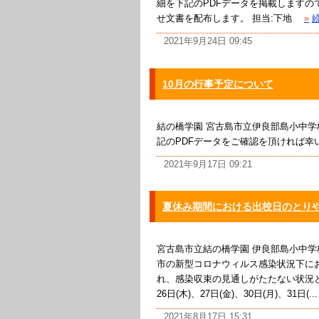
細を下記のPDFデータを掲載しますので
せ文書を配布します。 担当:下地
»
2021年9月24日 09:45
10月の行事予定について
結の橋学園 宮古島市立伊良部島小中学
記のPDFデータをご確認を頂ければ幸
2021年9月17日 09:21
夏休み期間における出校日のとり
宮古島市立結の橋学園 伊良部島小中
市の新型コロナウィルス感染状況下にお
れ、感染収束の見通しがたたない状況
26日(木)、27日(金)、30日(月)、31日(...
2021年8月17日 15:31