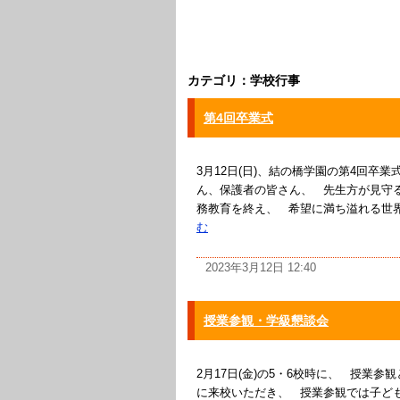
カテゴリ：学校行事
第4回卒業式
3月12日(日)、結の橋学園の第4回卒
ん、保護者の皆さん、 先生方が見守る
務教育を終え、 希望に満ち溢れる世界へ
む
2023年3月12日 12:40
授業参観・学級懇談会
2月17日(金)の5・6校時に、 授業
に来校いただき、 授業参観では子ど