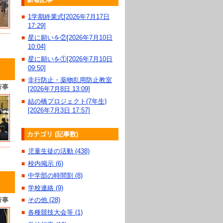
1学期終業式[2026年7月17日
■
17:29]
星に願いを②[2026年7月10日
■
10:04]
星に願いを①[2026年7月10日
■
09:50]
非行防止・薬物乱用防止教室
■
行事
[2026年7月8日 13:09]
結の橋プロジェクト(7年生)
■
[2026年7月3日 17:57]
カテゴリ (記事数)
児童生徒の活動 (438)
■
校内掲示 (6)
■
中学部の時間割 (8)
■
学校連絡 (9)
■
行事
その他 (28)
■
各種競技大会等 (1)
■