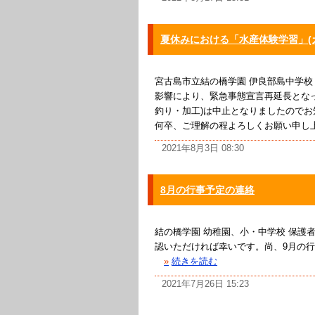
夏休みにおける「水産体験学習」(
宮古島市立結の橋学園 伊良部島中学
影響により、緊急事態宣言再延長となっ
釣り・加工)は中止となりましたのでお
何卒、ご理解の程よろしくお願い申し上げ
2021年8月3日 08:30
8月の行事予定の連絡
結の橋学園 幼稚園、小・中学校 保護
認いただければ幸いです。尚、9月の行
»
続きを読む
2021年7月26日 15:23