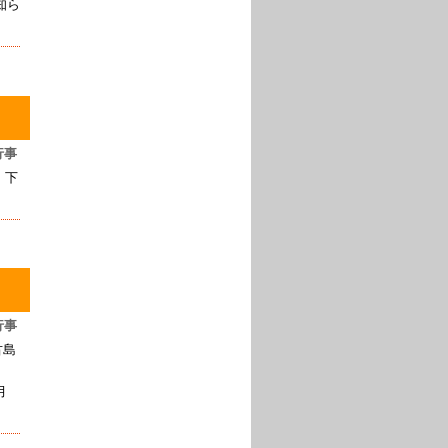
知ら
行事
、下
行事
古島
月