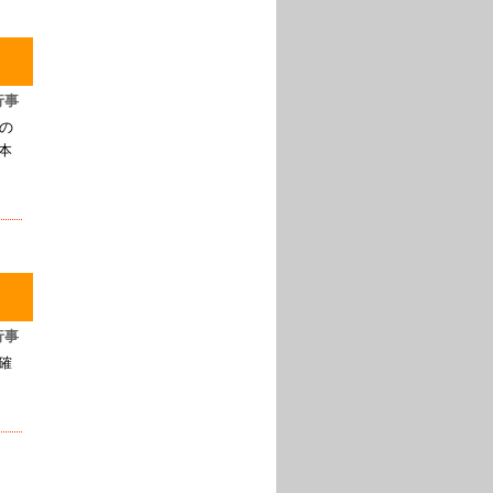
行事
の
本
、
行事
確