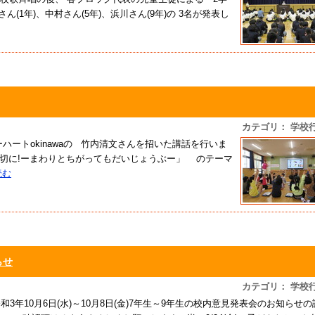
(1年)、中村さん(5年)、浜川さん(9年)の 3名が発表し
カテゴリ： 学校
ボーハートokinawaの 竹内清文さんを招いた講話を行いま
切に!ーまわりとちがってもだいじょうぶー」 のテーマ
読む
らせ
カテゴリ： 学校
3年10月6日(水)～10月8日(金)7年生～9年生の校内意見発表会のお知らせの