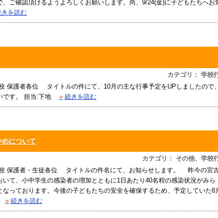
、ご確認頂けるようよろしくお願いします。尚、9/24(金)に子どもたちへお
続きを読む
カテゴリ： 学校
校 保護者各位 タイトルの件にて、10月の主な行事予定をUPしましたので
いです。 担当:下地
»
続きを読む
やめについて
カテゴリ： その他、学校
学校 保護者・生徒各位 タイトルの件名にて、お知らせします。 昨今の宮
いて、小中学生の感染者の増加とともに1日あたり40名程の感染状況がみら
となっております。今後の子どもたちの安全を確保するため、予定していた8
»
続きを読む