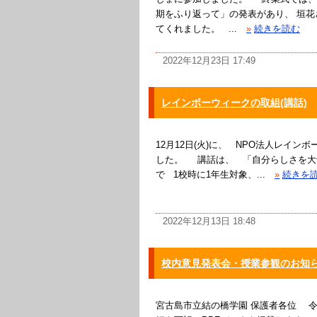
期をふり返って」の発表があり、 垣花さん
てくれました。 ...
»
続きを読む
2022年12月23日 17:49
レインボーウィークの取組(講話)
12月12日(火)に、 NPO法人レイン
した。 講話は、 「自分らしさを大
で 1校時に1年生対象、...
»
続きを
2022年12月13日 18:48
校内意見発表会・授業参観のお知
宮古島市立結の橋学園 保護者各位 令和