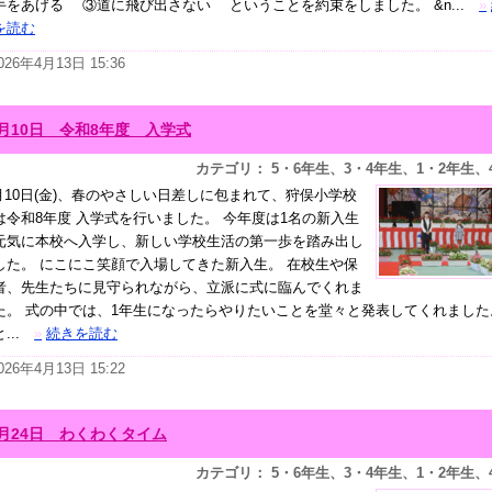
手をあげる ③道に飛び出さない ということを約束をしました。 &n...
»
を読む
026年4月13日 15:36
4月10日 令和8年度 入学式
カテゴリ： 5・6年生、3・4年生、1・2年生、
月10日(金)、春のやさしい日差しに包まれて、狩俣小学校
は令和8年度 入学式を行いました。 今年度は1名の新入生
元気に本校へ入学し、新しい学校生活の第一歩を踏み出し
した。 にこにこ笑顔で入場してきた新入生。 在校生や保
者、先生たちに見守られながら、立派に式に臨んでくれま
た。 式の中では、1年生になったらやりたいことを堂々と発表してくれました
...
»
続きを読む
026年4月13日 15:22
4月24日 わくわくタイム
カテゴリ： 5・6年生、3・4年生、1・2年生、