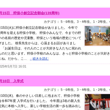
月15日 狩俣小創立記念朝会(139周年)
カテゴリ： 5・6年生、3・4年生、1・2年生、
月15日(火)に狩俣小創立記念朝会がありました。 今年で
39周年を迎える狩俣小学校。 狩俣小みんなで、今までの狩
小の名前の歴史や児童数、狩俣という地域の歴史について
びました。 校長先生からは、心温まるお話がありまし
。「お誕生日は、その人のことが大好きな人たちに祝われ
ものだと思います。狩俣小学校のみんなは、きっと狩俣小学校のことが大好き
よね。だから、こ...
»
続きを読む
025年5月7日 16:01
月10日 入学式
カテゴリ： 5・6年生、3・4年生、1・2年生、
月10日(木)、春のやさしい日差しに包まれて、狩俣小学校
は令和7年度 入学式を行いました。 今年度は3名の新入生
元気に本校へ入学し、新しい学校生活の第一歩を踏み出し