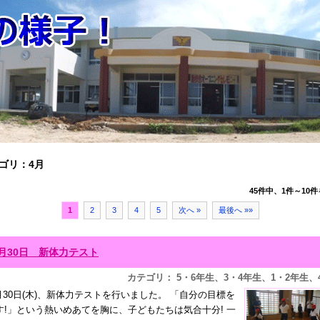
ゴリ：4月
45件中、1件～10件
1
2
3
4
5
次へ »
最後へ »»
4月30日 新体力テスト
カテゴリ： 5・6年生、3・4年生、1・2年生、
月30日(木)、新体力テストを行いました。 「自分の目標を
す!」という熱いめあてを胸に、子どもたちは気合十分! 一