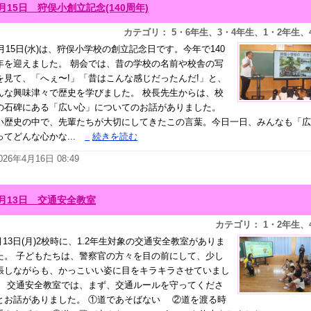
月15日 狩俣小創立記念(140周年)
カテゴリ： 5・6年生、3・4年生、1・2年生、
月15日(水)は、狩俣小学校の創立記念日です。今年で140
年を迎えました。 朝会では、昔の学校の名前や校舎の写
を見て、「へぇ〜!」「昔はこんな感じだったんだ!」と、
んな興味津々で歴史を学びました。 校長先生からは、校
の石碑にある「広い心」についてのお話がありました。
い歴史の中で、先輩たちが大切にしてきたこの言葉。今日一日、みんなも「広
ってどんな心かな...
»
続きを読む
026年4月16日 08:49
4月13日 交通安全教室
カテゴリ： 1・2年生、
月13日(月)2校時に、1.2年生対象の交通安全教室がありま
た。 子どもたちは、警察官の方々を目の前にして、少し
張しながらも、かっこいい姿に目をキラキラさせていまし
。 交通安全教室では、まず、交通ルールを守ってくださ
とお話がありました。 ①道であそばない ②道を渡る時