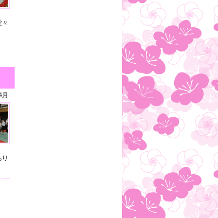
堂々
4月
あり