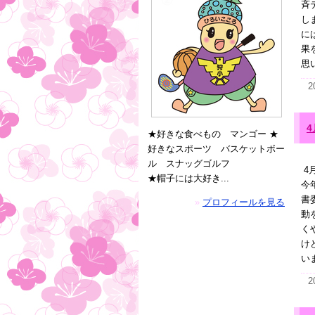
斉
し
に
果
思
2
★好きな食べもの マンゴー ★
好きなスポーツ バスケットボー
ル スナッグゴルフ
4
★帽子には大好き...
今
書
»
プロフィールを見る
動
く
け
い
2