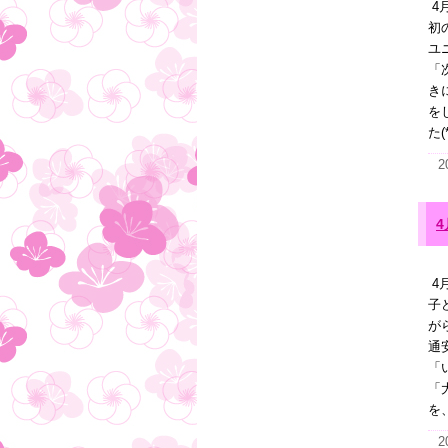
4
初
ユ
「
き
を
た(*
2
4
子
が
通
「
「
を
2