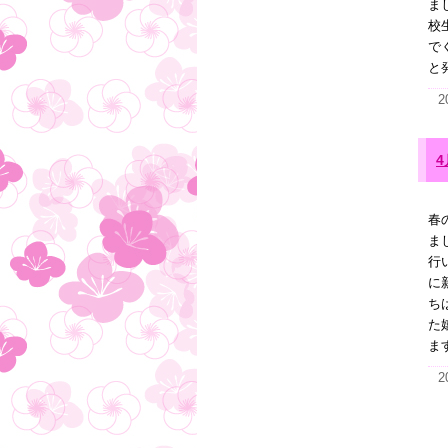
ま
校
で
と発
2
春
ま
行
に
ち
た
ま
2