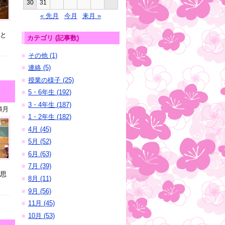
30
31
« 先月
今月
来月 »
と
カテゴリ (記事数)
その他 (1)
■
連絡 (5)
■
授業の様子 (25)
■
5・6年生 (192)
■
3・4年生 (187)
■
4月
1・2年生 (182)
■
4月 (45)
■
5月 (52)
■
6月 (63)
■
7月 (39)
■
思
8月 (11)
■
9月 (56)
■
11月 (45)
■
10月 (53)
■