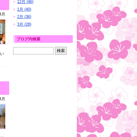
12月 (46)
■
1月 (40)
■
4月
2月 (36)
■
3月 (28)
■
ブログ内検索
い
4月