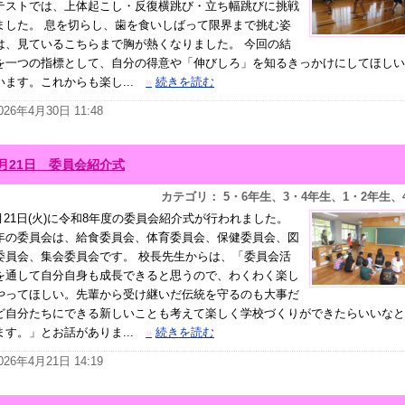
テストでは、上体起こし・反復横跳び・立ち幅跳びに挑戦
ました。 息を切らし、歯を食いしばって限界まで挑む姿
は、見ているこちらまで胸が熱くなりました。 今回の結
を一つの指標として、自分の得意や「伸びしろ」を知るきっかけにしてほしい
います。これからも楽し...
»
続きを読む
026年4月30日 11:48
4月21日 委員会紹介式
カテゴリ： 5・6年生、3・4年生、1・2年生、
月21日(火)に令和8年度の委員会紹介式が行われました。
年の委員会は、給食委員会、体育委員会、保健委員会、図
委員会、集会委員会です。 校長先生からは、「委員会活
を通して自分自身も成長できると思うので、わくわく楽し
やってほしい。先輩から受け継いだ伝統を守るのも大事だ
ど自分たちにできる新しいことも考えて楽しく学校づくりができたらいいなと
ます。」とお話がありま...
»
続きを読む
026年4月21日 14:19