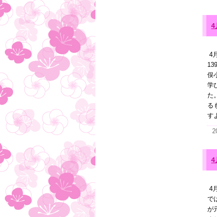
4
4
1
俣
学
た
る
す
2
4
4
で
が