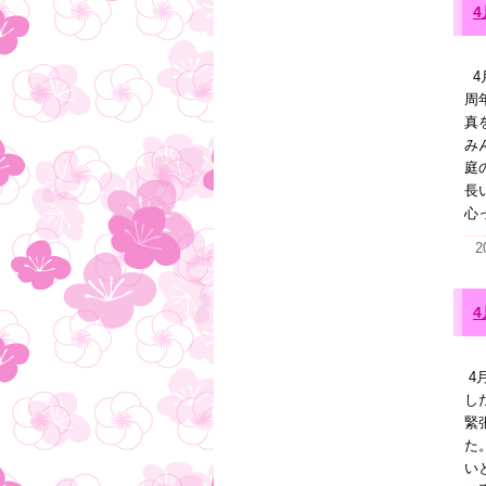
4
4
周
真
み
庭
長
心
2
4
し
緊
た
い