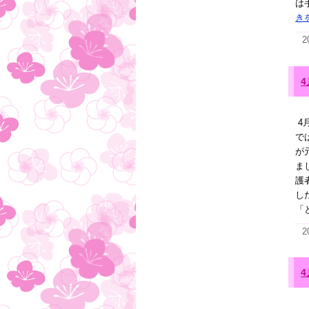
は
き
2
4
で
が
ま
護
し
「と
2