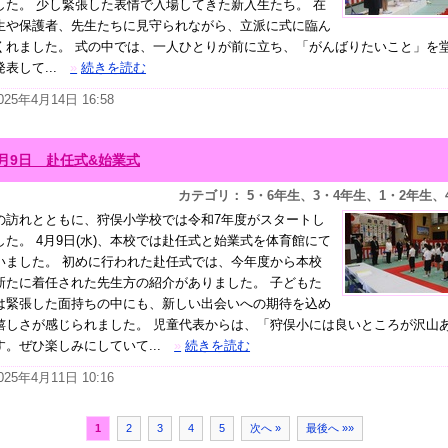
した。 少し緊張した表情で入場してきた新入生たち。 在
生や保護者、先生たちに見守られながら、立派に式に臨ん
くれました。 式の中では、一人ひとりが前に立ち、「がんばりたいこと」を
表して...
»
続きを読む
025年4月14日 16:58
4月9日 赴任式&始業式
カテゴリ： 5・6年生、3・4年生、1・2年生、
の訪れとともに、狩俣小学校では令和7年度がスタートし
した。 4月9日(水)、本校では赴任式と始業式を体育館にて
いました。 初めに行われた赴任式では、今年度から本校
新たに着任された先生方の紹介がありました。 子どもた
は緊張した面持ちの中にも、新しい出会いへの期待を込め
嬉しさが感じられました。 児童代表からは、「狩俣小には良いところが沢山
す。ぜひ楽しみにしていて...
»
続きを読む
025年4月11日 10:16
1
2
3
4
5
次へ »
最後へ »»