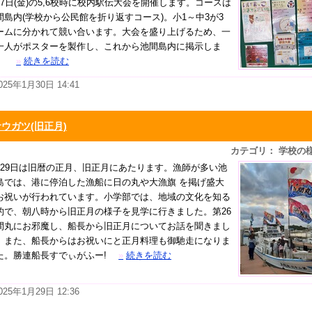
月7日(金)の5,6校時に校内駅伝大会を開催します。コースは
間島内(学校から公民館を折り返すコース)。小1～中3が3
ームに分かれて競い合います。大会を盛り上げるため、一
一人がポスターを製作し、これから池間島内に掲示しま
。
»
続きを読む
025年1月30日 14:41
ウガツ(旧正月)
カテゴリ： 学校の
月29日は旧暦の正月、旧正月にあたります。漁師が多い池
島では、港に停泊した漁船に日の丸や大漁旗 を掲げ盛大
お祝いが行われています。小学部では、地域の文化を知る
的で、朝八時から旧正月の様子を見学に行きました。第26
間丸にお邪魔し、船長から旧正月についてお話を聞きまし
。また、船長からはお祝いにと正月料理も御馳走になりま
た。勝連船長すでぃがふー!
»
続きを読む
025年1月29日 12:36