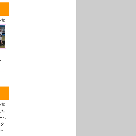
らせ
し
らせ
した
ーム
のタ
ら