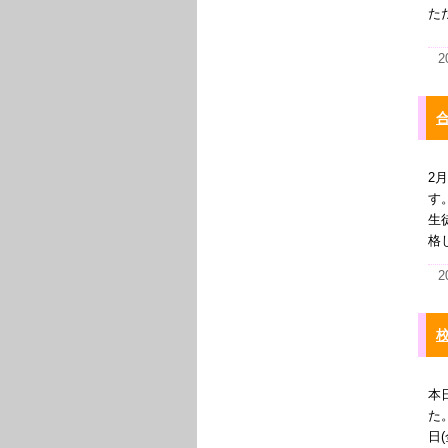
た
2
2
す
生
格
2
本
た
日