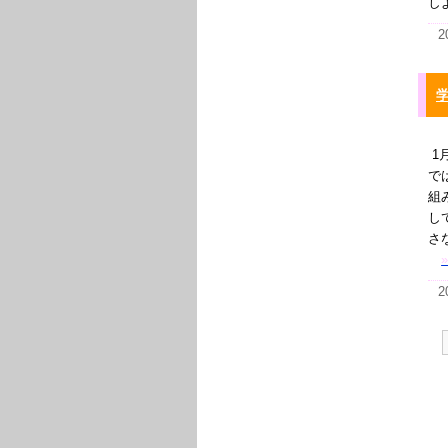
し
2
1
で
組
し
さ
2