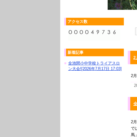
アクセス数
新着記事
全池間小中学校トライアスロ
■
ン大会![2026年7月17日 17:03]
2
2
2
で
馬