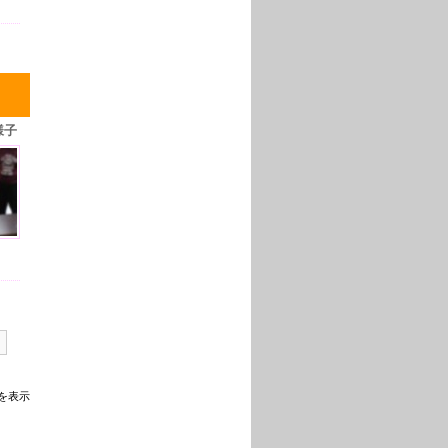
様子
を表示