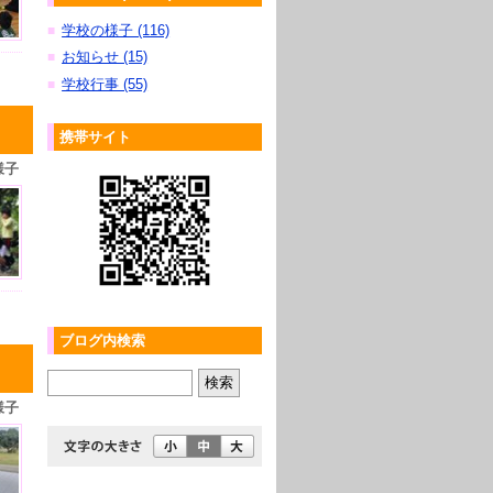
学校の様子 (116)
■
お知らせ (15)
■
学校行事 (55)
■
携帯サイト
様子
ブログ内検索
様子