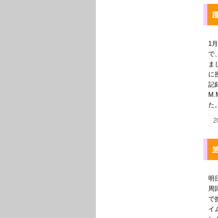
1
で
ま
に
記
M
た
2
明
周
で
イ