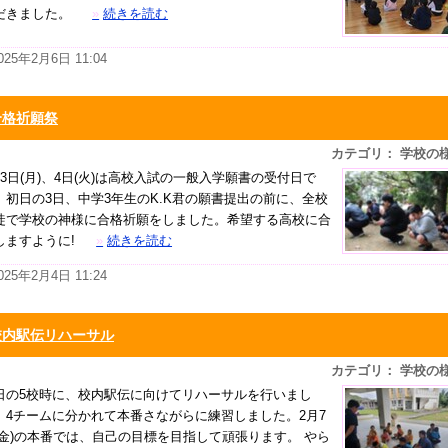
だきました。
»
続きを読む
025年2月6日 11:04
合格祈願祭
カテゴリ： 学校の
月3日(月)、4日(火)は高校入試の一般入学願書の受付日で
。初日の3日、中学3年生のK.K君の願書提出の前に、全校
徒で学校の神様に合格祈願をしました。希望する高校に合
しますように!
»
続きを読む
025年2月4日 11:24
校内駅伝リハーサル
カテゴリ： 学校の
日の5校時に、校内駅伝に向けてリハーサルを行いまし
。4チームに分かれて本番さながらに練習しました。2月7
(金)の本番では、自己の目標を目指して頑張ります。 やら