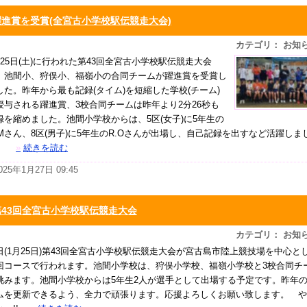
躍進賞を受賞(全宮古小学校駅伝競走大会)
カテゴリ： お知
月25日(土)に行われた第43回全宮古小学校駅伝競走大会
、池間小、狩俣小、福嶺小の合同チームが躍進賞を受賞し
した。昨年から最も記録(タイム)を短縮した学校(チーム)
授与される躍進賞、3校合同チームは昨年より2分26秒も
録を縮めました。池間小学校からは、5区(女子)に5年生の
.Mさん、8区(男子)に5年生のR.Oさんが出場し、自己記録を出すなど活躍しま
。
»
続きを読む
025年1月27日 09:45
第43回全宮古小学校駅伝競走大会
カテゴリ： お知
日(1月25日)第43回全宮古小学校駅伝競走大会が宮古島市陸上競技場を中心と
回コースで行われます。池間小学校は、狩俣小学校、福嶺小学校と3校合同チ
挑みます。池間小学校からは5年生2人が選手として出場する予定です。昨年
ムを更新できるよう、全力で頑張ります。応援よろしくお願い致します。 や