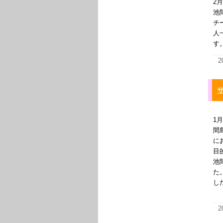
2
池
チ
人
す
2
サ
1
間
に
目
池
た
し
2