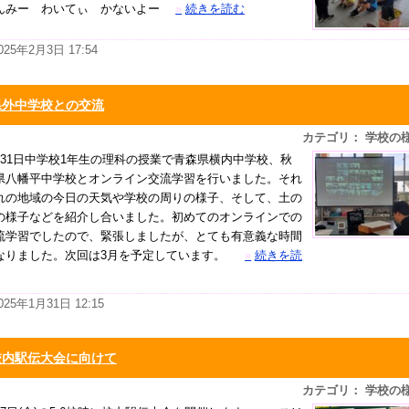
んみー わいてぃ かないよー
»
続きを読む
025年2月3日 17:54
県外中学校との交流
カテゴリ： 学校の
月31日中学校1年生の理科の授業で青森県横内中学校、秋
県八幡平中学校とオンライン交流学習を行いました。それ
れの地域の今日の天気や学校の周りの様子、そして、土の
の様子などを紹介し合いました。初めてのオンラインでの
流学習でしたので、緊張しましたが、とても有意義な時間
なりました。次回は3月を予定しています。
»
続きを読
025年1月31日 12:15
校内駅伝大会に向けて
カテゴリ： 学校の