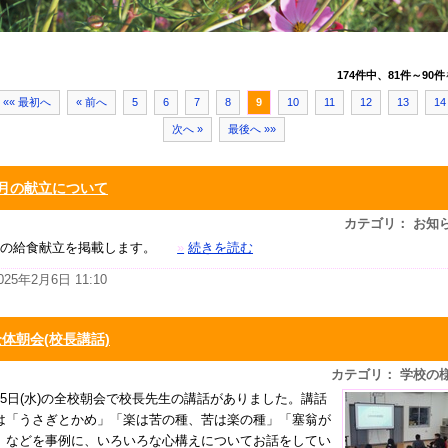
174件中、81件～90件
«« 最初へ
« 前へ
5
6
7
8
9
10
11
12
13
14
次へ »
最後へ »»
2月の献立について
カテゴリ： お知
月の給食献立を掲載します。
»
続きを読む
025年2月6日 11:10
全体朝会(校長講話)
カテゴリ： 学校の
月5日(水)の全校朝会で校長先生の講話がありました。講話
は「うさぎとかめ」「楽は苦の種、苦は楽の種」「塞翁が
」などを事例に、いろいろな心構えについてお話をしてい