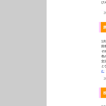
び
2
1
田
ぞ
色
交
と
む
2