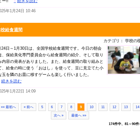
よー!!
»
続きを読む
025年1月24日 10:46
学校給食週間
カテゴリ： 学校の
月24日～1月30日は、全国学校給食週間です。今日の朝会
は、保給美化専門委員会から給食週間の紹介、そして取り
み内容の発表がありました。また、給食週間の取り組みと
て、給食の時に使う「おはし」を使って、豆に見立てた小
な玉を隣のお皿に移すゲームも楽しく行いました。
»
続きを読む
025年1月22日 14:09
«« 最初へ
« 前へ
5
6
7
8
9
10
11
12
13
14
次へ »
最後へ »»
174件中、81～90件