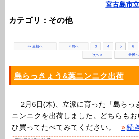
宮古島市立
カテゴリ：その他
«« 最初へ
« 前へ
3
4
5
6
次へ »
最後へ 
島らっきょう&葉ニンニク出荷
2月6日(木)、立派に育った「島らっ
ニンニクを出荷しました。どちらもお
ひ買ってたべてみてください。
»
続