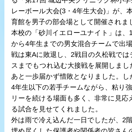
る「第17回 城辺中央クリニック杯小学
レーボール大会(3・4年生大会)」が、
育館を男子の部会場として開催されま
本校の「砂川イエローユナイト」は、
から4年生までの男女混合チームで出
戦は東Aに敗退し、2戦目の久松戦では
スまでもつれ込む大接戦を展開しまし
あと一歩届かず惜敗となりました。し
4年生以下の若手チームながら、粘り
リーを続ける場面も多く、非常に見応
る試合を見せてくれました。
外は雨で冷え込んだ一日でしたが、2
埋め尽くした保護者や関係者の皆さん