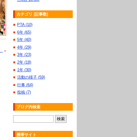
カテゴリ (記事数)
PTA (10)
■
6年 (65)
■
5年 (40)
■
4年 (29)
■
.
»
3年 (23)
■
2年 (18)
■
1年 (30)
■
活動の様子 (59)
■
行事 (64)
■
投稿 (7)
■
ブログ内検索
携帯サイト