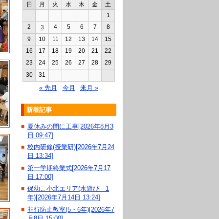
日
月
火
水
木
金
土
1
2
4
5
6
7
8
3
9
10
11
12
13
14
15
16
17
18
19
20
21
22
23
24
25
26
27
28
29
30
31
« 先月
今月
来月 »
新着記事
夏休みの間に工事[2026年8月3
■
日 09:47]
校内研修(授業研)[2026年7月24
■
日 13:34]
第一学期終業式[2026年7月17
■
日 17:00]
保幼こ小北エリア(水遊び 1
■
年)[2026年7月14日 13:24]
非行防止教室(5・6年)[2026年7
■
月8日 15:00]