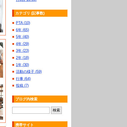
カテゴリ (記事数)
PTA (10)
■
6年 (65)
■
5年 (40)
■
4年 (29)
■
3年 (23)
■
2年 (18)
■
1年 (30)
■
活動の様子 (59)
■
行事 (64)
■
投稿 (7)
■
ブログ内検索
携帯サイト