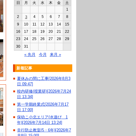
日
月
火
水
木
金
土
1
2
4
5
6
7
8
3
9
10
11
12
13
14
15
16
17
18
19
20
21
22
23
24
25
26
27
28
29
30
31
« 先月
今月
来月 »
新着記事
夏休みの間に工事[2026年8月3
■
日 09:47]
校内研修(授業研)[2026年7月24
■
日 13:34]
第一学期終業式[2026年7月17
■
日 17:00]
保幼こ小北エリア(水遊び 1
■
年)[2026年7月14日 13:24]
非行防止教室(5・6年)[2026年7
■
月8日 15:00]