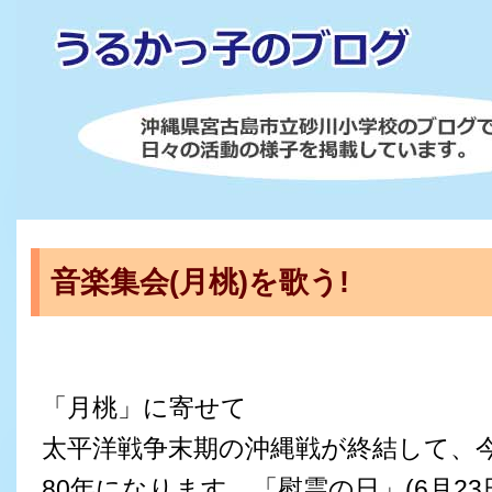
音楽集会(月桃)を歌う!
「月桃」に寄せて
太平洋戦争末期の沖縄戦が終結して、
80年になります。「慰霊の日」(6月23