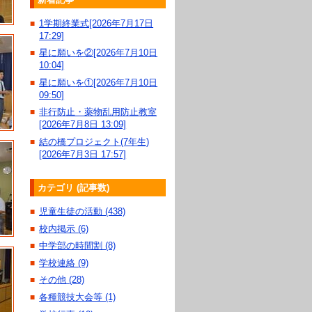
1学期終業式[2026年7月17日
■
17:29]
星に願いを②[2026年7月10日
■
10:04]
星に願いを①[2026年7月10日
■
09:50]
非行防止・薬物乱用防止教室
■
[2026年7月8日 13:09]
結の橋プロジェクト(7年生)
■
[2026年7月3日 17:57]
カテゴリ (記事数)
児童生徒の活動 (438)
■
校内掲示 (6)
■
中学部の時間割 (8)
■
学校連絡 (9)
■
その他 (28)
■
各種競技大会等 (1)
■