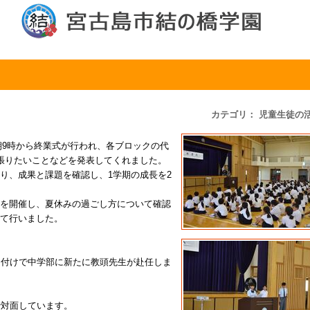
カテゴリ： 児童生徒の
。朝9時から終業式が行われ、各ブロックの代
頑張りたいことなどを発表してくれました。
り、成果と課題を確認し、1学期の成長を2
会を開催し、夏休みの過ごし方について確認
せて行いました。
日付けで中学部に新たに教頭先生が赴任しま
。
で対面しています。