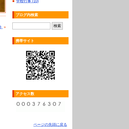
学校行事 (10)
■
ブログ内検索
ト
»
携帯サイト
アクセス数
ページの先頭に戻る