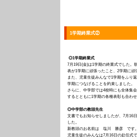
1学期終業式②
◎1学期終業式
7月19日(金)は1学期の終業式でした
表が1学期に頑張ったこと、2学期に
また、児童生徒みんなで1学期をふり返
学期につなげることを約束しました。
さらに、中学部では4校時にも全体集
するとともに1学期の各種表彰も合わ
◎中学部の教頭先生
文書でもお知らせしましたが、7月16
した。
新教頭のお名前は 塩川 勝彦 です
児童生徒のみんなは7月16日の赴任式