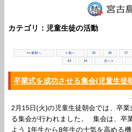
カテゴリ：児童生徒の活動
«« 最初へ
« 前へ
35
36
37
43
44
次へ »
卒業式を成功させる集会(児童生徒朝
2月15日(火)の児童生徒朝会では、卒
る集会が行われました。 集会は、卒
よう 1年生から8年生の士気を高める