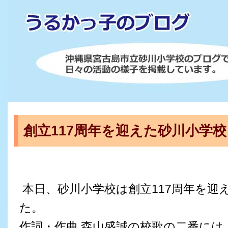
創立117周年を迎えた砂川小学校
本日、砂川小学校は創立117周年を迎
た。
作詞・作曲 森山盛誠の校歌の二番には