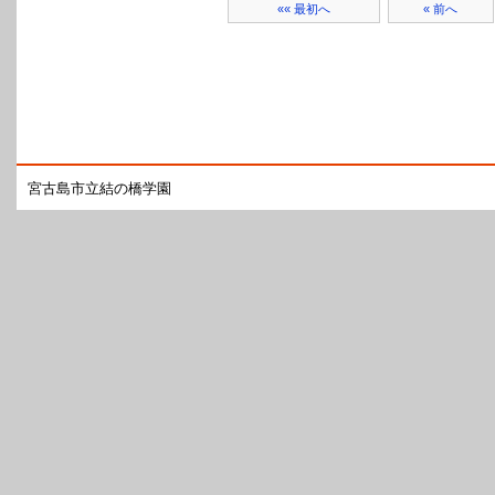
«« 最初へ
« 前へ
宮古島市立結の橋学園