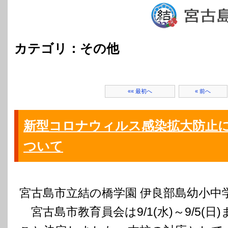
カテゴリ：その他
«« 最初へ
« 前へ
新型コロナウィルス感染拡大防止
ついて
宮古島市立結の橋学園 伊良部島幼小中
宮古島市教育員会は9/1(水)～9/5(