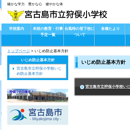
確かな学力 豊かな心 健やかな体
学校案内
本校の教育・行事
台風時の登下校に
各種たより
予定一覧
ついて
トップページ
>
いじめ防止基本方針
いじめ防止基本方針
いじめ防止基本方針
宮古島市立狩俣小学校いじ
め防止基本方針
宮古島市立狩俣小学校い