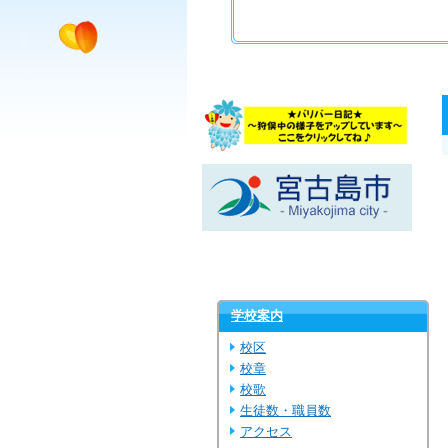
学校案内
校区
校章
校歌
生徒数・職員数
アクセス