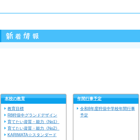
本校の教育
年間行事予定
教育目標
令和8年度狩俣中学校年間行事
R8狩俣中グランドデザイン
予定
育てたい資質・能力《No1》
育てたい資質・能力《No2》
KARIMATA☆スタンダード