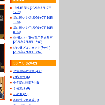
1学期終業式[2026年7月17日
■
17:29]
星に願いを②[2026年7月10日
■
10:04]
星に願いを①[2026年7月10日
■
09:50]
非行防止・薬物乱用防止教室
■
[2026年7月8日 13:09]
結の橋プロジェクト(7年生)
■
[2026年7月3日 17:57]
カテゴリ (記事数)
児童生徒の活動 (438)
■
校内掲示 (6)
■
中学部の時間割 (8)
■
学校連絡 (9)
■
その他 (28)
■
各種競技大会等 (1)
■