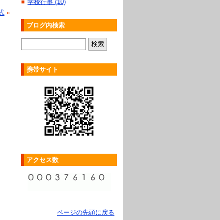
学校行事 (10)
■
式
»
ブログ内検索
携帯サイト
アクセス数
ページの先頭に戻る