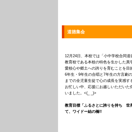
道徳集会
12月24日、本校では「小中学校合同
教育校である本校の特色を生かした異
愛校心や郷土への誇りを育むことを目
6年生・9年生の合唱と7年生の方言劇
までの全児童生徒で心の成長を実感す
お忙しい中、応援にお越しいただいた
いました。<(_ _)>
教育目標「ふるさとに誇りを持ち 世
て、ワイドー結の橋!!