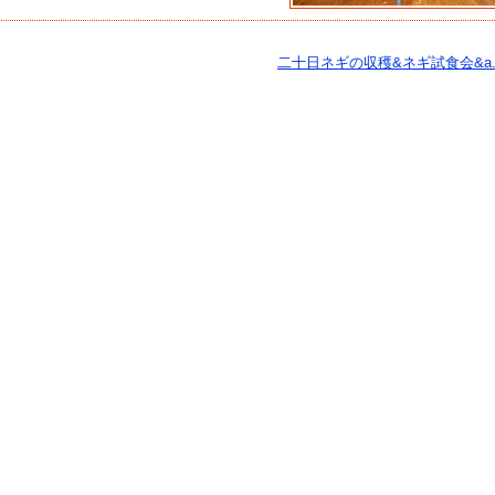
二十日ネギの収穫&ネギ試食会&a..