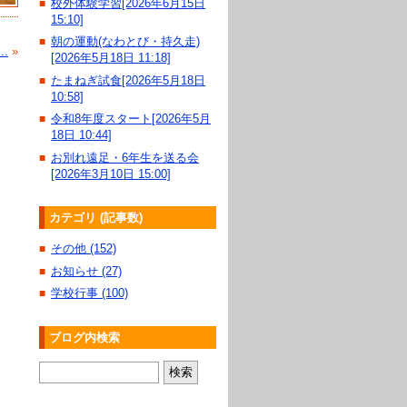
校外体験学習[2026年6月15日
■
15:10]
朝の運動(なわとび・持久走)
■
.
»
[2026年5月18日 11:18]
たまねぎ試食[2026年5月18日
■
10:58]
令和8年度スタート[2026年5月
■
18日 10:44]
お別れ遠足・6年生を送る会
■
[2026年3月10日 15:00]
カテゴリ (記事数)
その他 (152)
■
お知らせ (27)
■
学校行事 (100)
■
ブログ内検索