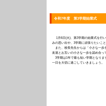
令和7年度 第3学期始業式
1月6日(火)、第3学期の始業式を行
みの思い出や、3学期に頑張りたいこ
また、校長先生からは「小さな一歩を
友達とお互いの小さな一歩を認め合っ
3学期は1年で最も短い学期となりま
一日を大切に過ごしていきましょう。