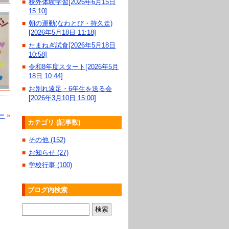
校外体験学習[2026年6月15日
■
15:10]
朝の運動(なわとび・持久走)
■
[2026年5月18日 11:18]
たまねぎ試食[2026年5月18日
■
10:58]
令和8年度スタート[2026年5月
■
18日 10:44]
お別れ遠足・6年生を送る会
■
[2026年3月10日 15:00]
ー
»
カテゴリ (記事数)
その他 (152)
■
お知らせ (27)
■
学校行事 (100)
■
ブログ内検索