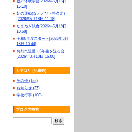
校外体験学習[2026年6月15日
■
15:10]
朝の運動(なわとび・持久走)
■
[2026年5月18日 11:18]
たまねぎ試食[2026年5月18日
■
10:58]
令和8年度スタート[2026年5月
■
18日 10:44]
お別れ遠足・6年生を送る会
■
[2026年3月10日 15:00]
カテゴリ (記事数)
その他 (152)
■
お知らせ (27)
■
学校行事 (100)
■
ブログ内検索