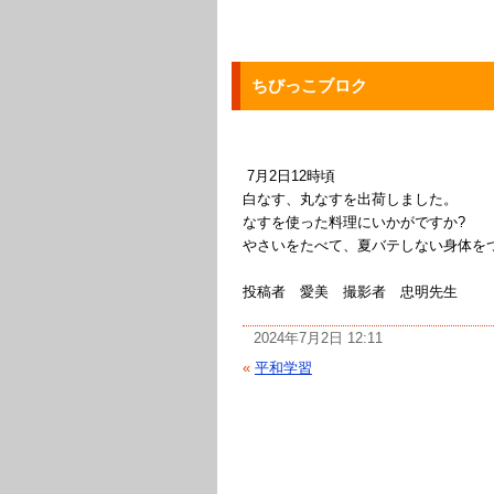
ちびっこブロク
7月2日12時頃
白なす、丸なすを出荷しました。
なすを使った料理にいかがですか?
やさいをたべて、夏バテしない身体をつ
投稿者 愛美 撮影者 忠明先生
2024年7月2日 12:11
«
平和学習