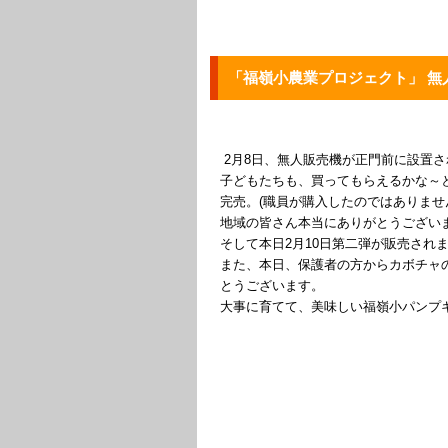
「福嶺小農業プロジェクト」 無人
2月8日、無人販売機が正門前に設置さ
子どもたちも、買ってもらえるかな～
完売。(職員が購入したのではありませ
地域の皆さん本当にありがとうござい
そして本日2月10日第二弾が販売されま
また、本日、保護者の方からカボチャの
とうございます。
大事に育てて、美味しい福嶺小パンプキ