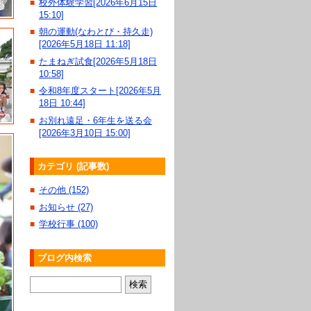
校外体験学習[2026年6月15日
■
15:10]
朝の運動(なわとび・持久走)
■
[2026年5月18日 11:18]
たまねぎ試食[2026年5月18日
■
10:58]
令和8年度スタート[2026年5月
■
18日 10:44]
お別れ遠足・6年生を送る会
■
[2026年3月10日 15:00]
カテゴリ (記事数)
その他 (152)
■
お知らせ (27)
■
学校行事 (100)
■
ブログ内検索