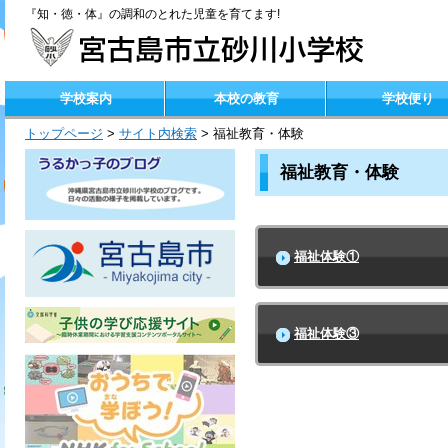
『知・徳・体』の調和のとれた児童を育てます!
学校案内
本校の教育
学校便り
トップページ
>
サイト内検索
>
福祉教育・体験
福祉教育・体験
福祉体験①
福祉体験③