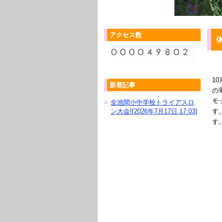
アクセス数
1
新着記事
の
モ
全池間小中学校トライアスロ
■
ン大会![2026年7月17日 17:03]
す
す