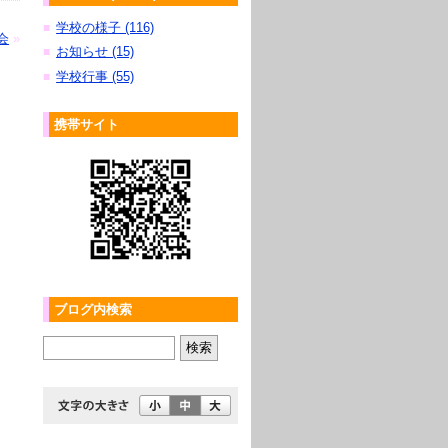
学校の様子 (116)
■
会
»
お知らせ (15)
■
学校行事 (55)
■
携帯サイト
ブログ内検索