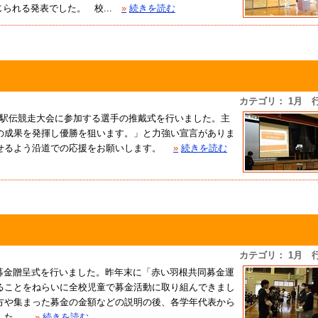
られる発表でした。 校...
»
続きを読む
カテゴリ： 1月 
校駅伝競走大会に参加する選手の推戴式を行いました。主
の成果を発揮し優勝を狙います。」と力強い宣言がありま
せるよう沿道での応援をお願いします。
»
続きを読む
カテゴリ： 1月 
募金贈呈式を行いました。昨年末に「赤い羽根共同募金運
ることをねらいに全校児童で募金活動に取り組んできまし
方や集まった募金の金額などの説明の後、各学年代表から
した。
»
続きを読む