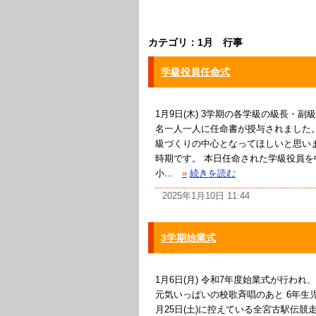
カテゴリ：1月 行事
学級役員任命式
1月9日(木) 3学期の各学級の級長・
名一人一人に任命書が授与されました
級づくりの中心となってほしいと思い
時期です。 本日任命された学級役員
小...
»
続きを読む
2025年1月10日 11:44
3学期始業式
1月6日(月) 令和7年度始業式が行わ
元気いっぱいの校歌斉唱のあと 6年生
月25日(土)に控えている全宮古駅伝