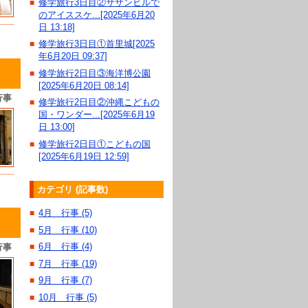
修学旅行3日目②サザンヒルで
■
のアイススケ...[2025年6月20
日 13:18]
修学旅行3日目①首里城[2025
■
年6月20日 09:37]
修学旅行2日目③海洋博公園
■
[2025年6月20日 08:14]
行事
修学旅行2日目②沖縄こどもの
■
国・ワンダー...[2025年6月19
日 13:00]
修学旅行2日目①こどもの国
■
[2025年6月19日 12:59]
カテゴリ (記事数)
4月 行事 (5)
■
5月 行事 (10)
■
6月 行事 (4)
行事
■
7月 行事 (19)
■
9月 行事 (7)
■
10月 行事 (5)
■