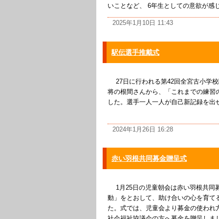
いことなど、 6年生としての意欲が感じ
2025年1月10日 11:43
駅伝選手推戴式
27日に行われる第42回全宮古小学
将の根間さんから、「これまでの練習
した。選手一人一人が自己新記録を出
2024年1月26日 16:28
赤い羽根共同募金贈呈式
1月25日の児童朝会は赤い羽根共同
動」をとおして、助け合いの心を育て
た。式では、児童会より募金の使われ
社会福祉協議会の方へ募金を贈呈しま