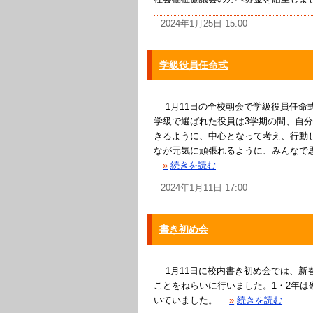
2024年1月25日 15:00
学級役員任命式
1月11日の全校朝会で学級役員任命式
学級で選ばれた役員は3学期の間、自
きるように、中心となって考え、行動し
なが元気に頑張れるように、みんなで
»
続きを読む
2024年1月11日 17:00
書き初め会
1月11日に校内書き初め会では、新
ことをねらいに行いました。1・2年は
いていました。
»
続きを読む