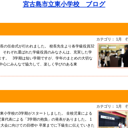
宮古島市立東小学校 ブログ
カテゴリ： 1月 
副級長の任命式が行われました。 校長先生より各学級役員32
。 それぞれ選ばれた学級役員のみなさんは、充実した学
ます。 3学期は短い学期ですが、学年のまとめの大切な
を中心にみんなで協力して、楽しく学びのある東
カテゴリ： 1月 
れ、東小学校の3学期がスタートしました。 全校児童による
児童代表による「3学期の抱負」の発表がありました。 1
競走大会に向けての目標や 卒業までに下級生に伝えていきた