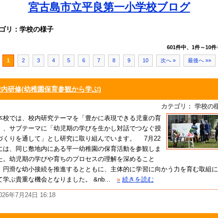
宮古島市立平良第一小学校ブログ
ゴリ：学校の様子
601件中、1件～10件
1
2
3
4
5
6
7
8
9
10
次へ »
最後へ »»
校内研修(幼稚園保育参観から学ぶ)
カテゴリ： 学校の
校では、校内研究テーマを「豊かに表現できる児童の育
」、サブテーマに「幼児期の学びを生かし対話でつなぐ授
づくりを通して」とし研究に取り組んでいます。 7月22
には、同じ敷地内にある平一幼稚園の保育活動を参観しま
た。幼児期の学びや育ちのプロセスの理解を深めること
、円滑な幼小接続を推進するとともに、主体的に学習に向かう力を育む取組に
て学ぶ貴重な機会となりました。 &nb...
»
続きを読む
026年7月24日 16:18