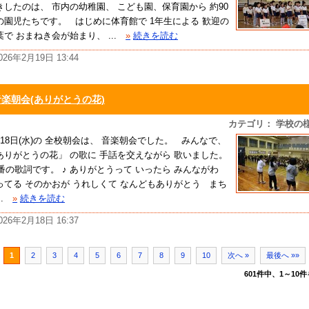
きしたのは、 市内の幼稚園、 こども園、保育園から 約90
の園児たちです。 はじめに体育館で 1年生による 歓迎の
葉で おまねき会が始まり、 ...
»
続きを読む
026年2月19日 13:44
音楽朝会(ありがとうの花)
カテゴリ： 学校の
月18日(水)の 全校朝会は、 音楽朝会でした。 みんなで、
ありがとうの花」 の歌に 手話を交えながら 歌いました。
番の歌詞です。 ♪ ありがとうって いったら みんながわ
ってる そのかおが うれしくて なんどもありがとう まち
.
»
続きを読む
026年2月18日 16:37
1
2
3
4
5
6
7
8
9
10
次へ »
最後へ »»
601件中、1～10件