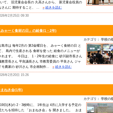
いて、 旧児童会会長の 久高さんから、 新児童会役員の
なさんに 期待すること、 ...
»
続きを読む
026年2月25日 09:30
「みゃーく食材の日」の給食(1・2年)
カテゴリ： 学校の
古島市は 毎年2月の 第3金曜日を、 みゃーく食材の日 と
て、 島内で生産される 食材を使った 給食のメニューが
されます。 今日は、 1・2年生の給食に 砂川副市長さん
城教育長さん 平良議長さん 市教育委員の 平良さん ジャ
イモ農家の 砂川さん 市企画制作...
»
続きを読む
026年2月20日 15:26
まねき会(1年)
カテゴリ： 学校の
月19日(木)の 2・3校時に、 1年生は 4月に入学する予定の
児たちを招待した 「おまねき会」を 開きました。 おま