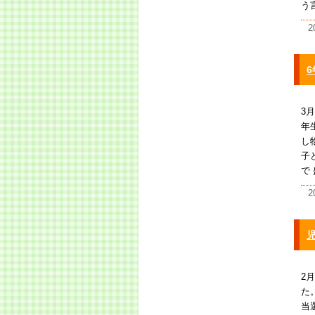
う
2
3
年
し
子
で 
2
2
た
当