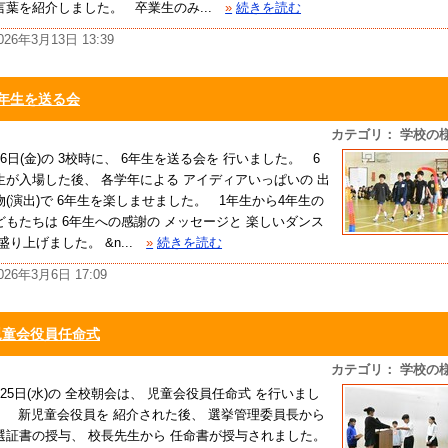
言葉を紹介しました。 卒業生のみ...
»
続きを読む
026年3月13日 13:39
6年生を送る会
カテゴリ： 学校の
月6日(金)の 3校時に、 6年生を送る会を 行いました。 6
生が入場した後、 各学年による アイディアいっぱいの 出
物(演出)で 6年生を楽しませました。 1年生から4年生の
どもたちは 6年生への感謝の メッセージと 楽しいダンス
盛り上げました。 &n...
»
続きを読む
026年3月6日 17:09
児童会役員任命式
カテゴリ： 学校の
月25日(水)の 全校朝会は、 児童会役員任命式 を行いまし
。 新児童会役員を 紹介された後、 選挙管理委員長から
選証書の授与、 校長先生から 任命書が授与されました。