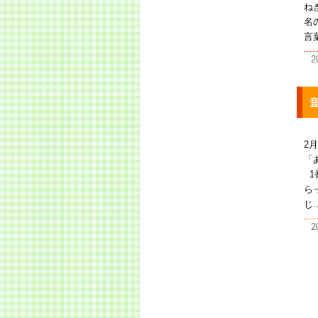
ね
名
言
2
2
「
1
ら
じ..
2