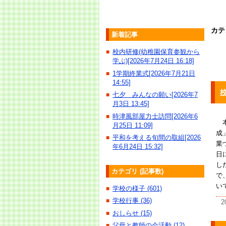
カテ
新着記事
校内研修(幼稚園保育参観から
■
学ぶ)[2026年7月24日 16:18]
1学期終業式[2026年7月21日
■
14:55]
七夕 みんなの願い[2026年7
■
月3日 13:45]
時津風部屋力士訪問[2026年6
■
本
月25日 11:09]
成
平和を考える旬間の取組[2026
■
業
年6月24日 15:32]
日
し
カテゴリ (記事数)
で
い
学校の様子 (601)
■
学校行事 (36)
■
2
おしらせ (15)
■
父母と教師の会活動 (12)
■