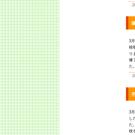
2
3
校
り
修
た
2
3
し
た
枝