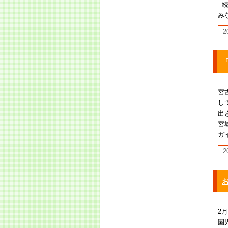
続
み
2
宮
し
出
宮
ガ
2
お
2
園