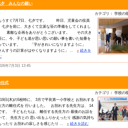
七夕 みんなの願い
カテゴリ： 学校の
うすぐ7月7日、七夕です。 昨日、児童会の役員
、七夕を前に、大きくて立派な笹の準備をしてくれまし
。 素敵な企画をありがとうございます。 その大き
笹に、今、子ども達が思い思いの願い事を書いた短冊を
っています。 「字がきれいになりますように」
さんすうの計算がはやくなりますように」 ...
»
続きを
む
026年7月3日 13:45
離任式
カテゴリ： 学校の
月19日(木)の5校時に、 3月で平良第一小学校と お別れする
生方の離任式を 行いました。 お別れする先生方は、 14
です。 子どもたちは、 離任する先生方の 最後のお話を
いて、 先生方との 思い出をふりかえったり 感謝の気持ち
もったり お別れの寂しさを感じたり ...
»
続きを読む