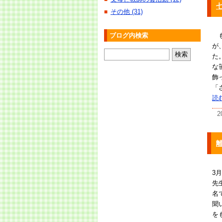
その他 (31)
■
も
ブログ内検索
が
た
な
飾
「
読
2
3
先
名
聞
を