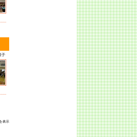
様子
を表示