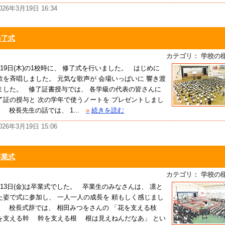
026年3月19日 16:34
修了式
カテゴリ： 学校の
月19日(木)の1校時に、 修了式を行いました。 はじめに
歌を斉唱しました。 元気な歌声が 会場いっぱいに 響き渡
ました。 修了証書授与では、 各学級の代表の皆さんに
了証の授与と 次の学年で使うノートを プレゼントしまし
。 校長先生の話では、 1...
»
続きを読む
026年3月19日 15:06
卒業式
カテゴリ： 学校の
月13日(金)は卒業式でした。 卒業生のみなさんは、 凛と
た姿で式に参加し、 一人一人の成長を 頼もしく感じまし
。 校長式辞では、 相田みつをさんの 「花を支える枝
を支える幹 幹を支える根 根は見えねんだなあ」 とい