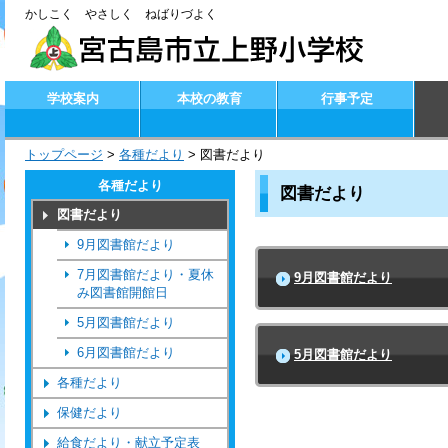
かしこく やさしく ねばりづよく
学校案内
本校の教育
行事予定
トップページ
>
各種だより
>
図書だより
各種だより
図書だより
図書だより
9月図書館だより
7月図書館だより・夏休
9月図書館だより
み図書館開館日
5月図書館だより
6月図書館だより
5月図書館だより
各種だより
保健だより
給食だより・献立予定表