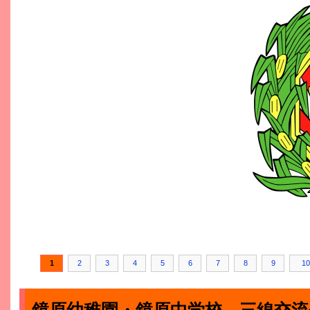
1
2
3
4
5
6
7
8
9
10
鏡原幼稚園・鏡原中学校 三線交流