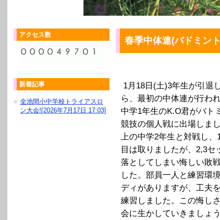
アクセス数
春季中体連(バドミント
新着記事
1月18日(土)3年生が引退
ら、最初の中体連が行わ
全池間小中学校トライアスロ
■
ン大会![2026年7月17日 17:03]
中学1年生のK.O君がバト
競技の個人戦に出場しまし
上の中学2年生と対戦し、
目は取りましたが、2,3セ
落としてしまい悔しい敗
した。部員一人と練習環
ディがありますが、工夫
練習しました。この悔し
会に生かしていきましょう