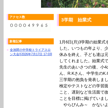
アクセス数
3学期 始業式
新着記事
1月6日(月)3学期の始業
した。いつもの年より、
全池間小中学校トライアスロ
■
ン大会![2026年7月17日 17:03]
休みを終え、子ども達は
してくれました。始業式
先生のあいさつの後、小4の
ん、R.Kさん、中学生のK
三学期の抱負を発表しま
検定やテストなどの学習
こと、遅刻など生活面で
ことを目標に掲げていま
やらびんみ～ かない