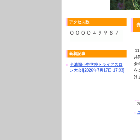
アクセス数
1
新着記事
共
会
全池間小中学校トライアスロ
■
ン大会![2026年7月17日 17:03]
を
け
2
«