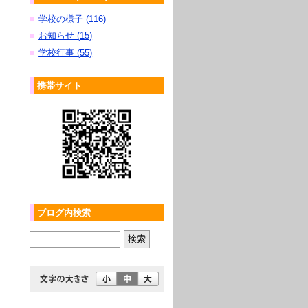
学校の様子 (116)
■
お知らせ (15)
■
学校行事 (55)
■
携帯サイト
ブログ内検索