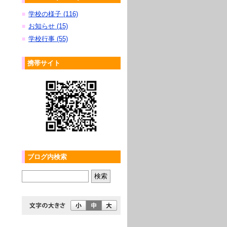
学校の様子 (116)
■
お知らせ (15)
■
学校行事 (55)
■
携帯サイト
ブログ内検索