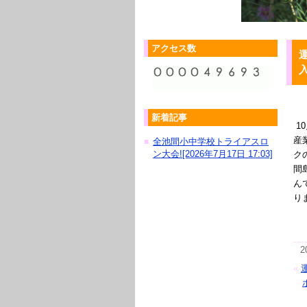
アクセス数
新着記事
1
産
全池間小中学校トライアスロ
■
ン大会![2026年7月17日 17:03]
ク
間
ん
り
2
«