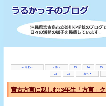
«« 最初へ
« 前へ
13
14
15
21
22
次へ »
宮古方言に親しむ!3年生「方言」