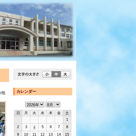
カレンダー
の他
日
月
火
水
木
金
土
1
2
3
5
6
7
8
4
9
10
11
12
13
14
15