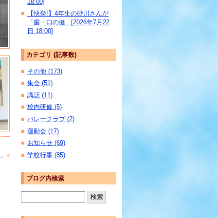
18:00]
【快挙!】4年生の砂川さんが
■
「歯・口の健...[2026年7月22
日 18:00]
カテゴリ (記事数)
その他 (173)
■
集会 (51)
■
講話 (11)
■
校内研修 (5)
■
バレークラブ (2)
■
運動会 (17)
■
お知らせ (69)
■
.
»
学校行事 (85)
■
ブログ内検索