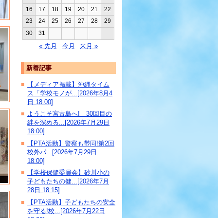
16
17
18
19
20
21
22
23
24
25
26
27
28
29
30
31
« 先月
今月
来月 »
新着記事
【メディア掲載】沖縄タイム
■
ス「学校モノが...[2026年8月4
日 18:00]
ようこそ宮古島へ! 30回目の
■
絆を深める...[2026年7月29日
18:00]
【PTA活動】警察も帯同!第2回
■
校外パ...[2026年7月29日
18:00]
【学校保健委員会】砂川小の
■
子どもたちの健...[2026年7月
28日 18:15]
【PTA活動】子どもたちの安全
■
を守る!校...[2026年7月22日