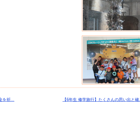
を祈...
【6年生 修学旅行】たくさんの思い出と確..