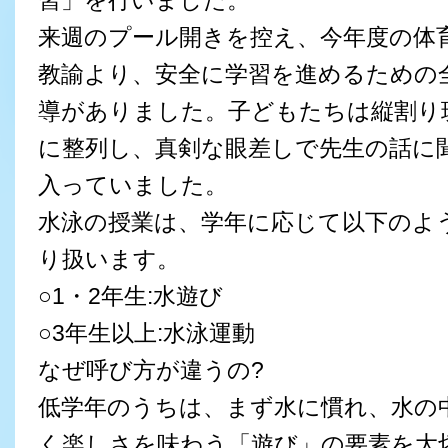
習」を行いました。
来週のプール開きを控え、今年度の体
教諭より、安全に学習を進めるための
導がありました。子どもたちは縦割り
に整列し、真剣な眼差しで先生の話に
入っていました。
水泳の授業は、学年に応じて以下のよ
り扱います。
○1・2年生:水遊び
○3年生以上:水泳運動
なぜ呼び方が違うの?
低学年のうちは、まず水に慣れ、水の
く楽しさを味わう「遊び」の要素を大