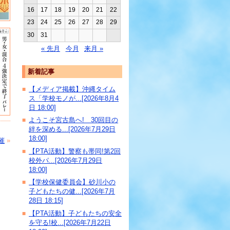
16
17
18
19
20
21
22
23
24
25
26
27
28
29
30
31
« 先月
今月
来月 »
新着記事
【メディア掲載】沖縄タイム
■
ス「学校モノが...[2026年8月4
日 18:00]
ようこそ宮古島へ! 30回目の
■
絆を深める...[2026年7月29日
18:00]
催
»
【PTA活動】警察も帯同!第2回
■
校外パ...[2026年7月29日
18:00]
【学校保健委員会】砂川小の
■
子どもたちの健...[2026年7月
28日 18:15]
【PTA活動】子どもたちの安全
■
を守る!校...[2026年7月22日