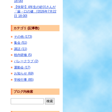
18:00]
【快挙!】4年生の砂川さんが
■
「歯・口の健...[2026年7月22
日 18:00]
カテゴリ (記事数)
その他 (173)
■
集会 (51)
■
講話 (11)
■
校内研修 (5)
■
バレークラブ (2)
■
運動会 (17)
■
お知らせ (69)
■
学校行事 (85)
■
ブログ内検索