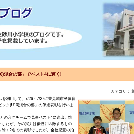
0)混合の部」でベスト4に輝く!
カテゴリ： 
を利用して、7/26・7/27に豊見城市民体育
ック(U10)混合の部」の伝達表彰を行いま
小との合同チームで見事ベスト4に進出。準
ましたが、その実力は優勝に匹敵するもの
を除く2名での表彰でしたが、全校児童の拍