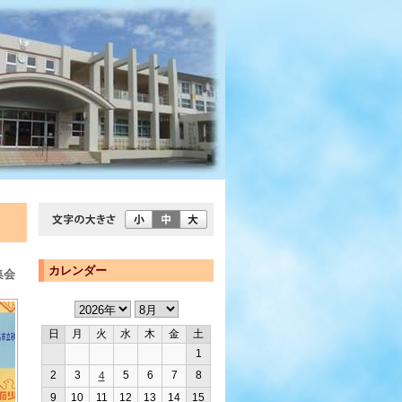
カレンダー
集会
日
月
火
水
木
金
土
1
2
3
5
6
7
8
4
9
10
11
12
13
14
15