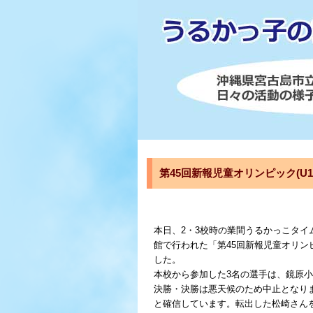
第45回新報児童オリンピック(U1
本日、2・3校時の業間うるかっこタイム
館で行われた「第45回新報児童オリンピ
した。
本校から参加した3名の選手は、鏡原
決勝・決勝は悪天候のため中止となり
と確信しています。転出した松崎さん