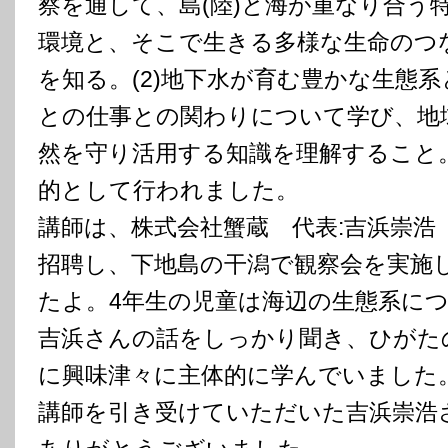
察を通して、島(陸)と海が重なり合う
環境と、そこで生きる多様な生命のつ
を知る。(2)地下水が育む豊かな生態系
との仕事との関わりについて学び、地
然を守り活用する知識を理解すること
的として行われました。
講師は、株式会社蟹蔵 代表:吉浜崇浩
招聘し、下地島の干潟で観察会を実施
たよ。4年生の児童は海辺の生態系に
吉浜さんの話をしっかり聞き、ひがた
に興味津々に主体的に学んでいました。(^
講師を引き受けていただいた吉浜崇浩