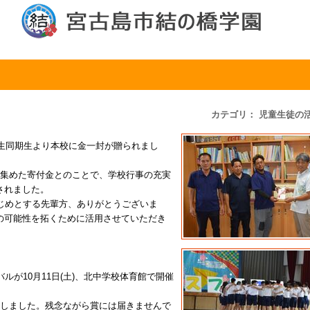
カテゴリ： 児童生徒の
4年生同期生より本校に金一封が贈られまし
に集めた寄付金とのことで、学校行事の充実
されました。
じめとする先輩方、ありがとうございま
の可能性を拓くために活用させていただき
ルが10月11日(土)、北中学校体育館で開催
場しました。残念ながら賞には届きませんで