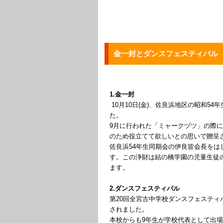
金一封とダンスフェスティバル
1.金一封
10月10日(金)、佐良浜地区の昭和5
た。
9月に行われた「ミャークヅツ」の際
のため役立てて欲しいとの思いで贈呈
佐良浜54年生同期会の伊良皆会長をは
す。この浄財は結の橋学園の児童生徒
ます。
2.ダンスフェスティバル
第20回全宮古中学校ダンスフェスティバ
されました。
本校からも9年生が学校代表として出