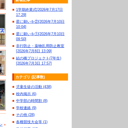
1学期終業式[2026年7月17日
■
17:29]
星に願いを②[2026年7月10日
■
10:04]
星に願いを①[2026年7月10日
■
09:50]
非行防止・薬物乱用防止教室
■
[2026年7月8日 13:09]
結の橋プロジェクト(7年生)
■
[2026年7月3日 17:57]
カテゴリ (記事数)
児童生徒の活動 (438)
■
校内掲示 (6)
■
中学部の時間割 (8)
■
学校連絡 (9)
■
その他 (28)
■
各種競技大会等 (1)
■
ン
»