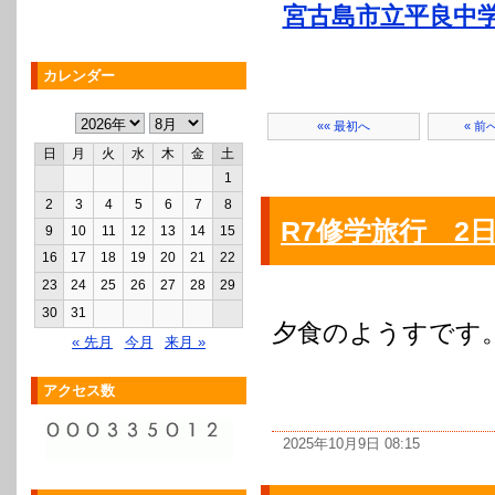
宮古島市立平良中
カレンダー
«« 最初へ
« 前
日
月
火
水
木
金
土
1
2
3
4
5
6
7
8
R7修学旅行 2日
9
10
11
12
13
14
15
16
17
18
19
20
21
22
23
24
25
26
27
28
29
30
31
夕食のようすです
« 先月
今月
来月 »
アクセス数
2025年10月9日 08:15