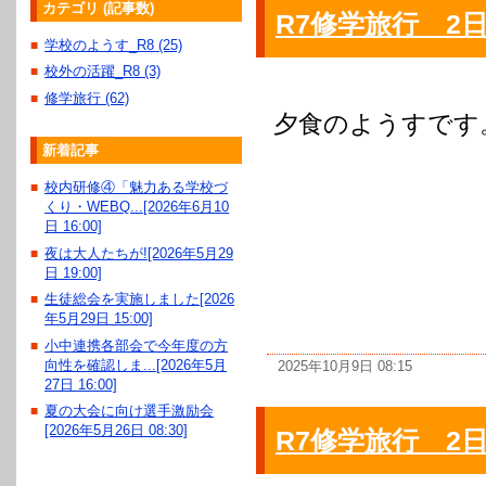
カテゴリ (記事数)
R7修学旅行 2日
学校のようす_R8 (25)
■
校外の活躍_R8 (3)
■
修学旅行 (62)
■
夕食のようすです
新着記事
校内研修④「魅力ある学校づ
■
くり・WEBQ...[2026年6月10
日 16:00]
夜は大人たちが![2026年5月29
■
日 19:00]
生徒総会を実施しました[2026
■
年5月29日 15:00]
小中連携各部会で今年度の方
■
向性を確認しま...[2026年5月
2025年10月9日 08:15
27日 16:00]
夏の大会に向け選手激励会
■
[2026年5月26日 08:30]
R7修学旅行 2日